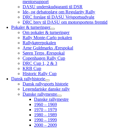
mentorsupport
DASU underskudgaranti til DSR
Ide- og debatoplæg om Regularity Rally
DRC forslag til DASU Vejsportsudvalg
DRC brev til DASU om motorsportens fremtid
Pokaler & turneringer
Om pokaler & turneringer
Rally Monte-Carlo pokalen
Rallykørerpokalen
Arne Guldmarks Ærespokal
Søren Terps Ærespokal
Copenhagen Rally Cup
DRC Cup 1, 2 & 3
KRB Cup
Historic Rally Cup
Dansk rallyhistorie
Dansk rallysports historie
Legendariske danske rally
Danske rallymestre
Danske rallymestre
1960 – 1969
1970 – 1979
1980 – 1989
1990 – 1999
2000 – 2009