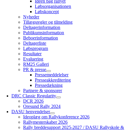
Ideen bag rallyet
Løbsorganisationen
Løbskoncept
Nyheder
Tillægsregler og tilmelding
Deltagerinformation
Publikumsinformation
Beboerinformation
Deltagerliste
Løbsprogram
Resultater
Evaluering
RM25 Galleri
PR & presse
Pressemeddelelser
Presseakkreditering
Pressedækning
Partnere & sponsorer
DRC Classic Regularity
DCR 2026
Oresund Rally 2024
DASU henvendelser
Ideoplæg om Rallykonference 2026
Rallymesterskaber 2026
Rally breddesupport 2025-2027 / DASU Rallyskole &