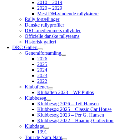
2010 – 2019
2020 – 2029
Mest DM-vindende rallykørere
Rally fortællinger
Danske rallyprofiler
DRC-medlemmers rallybiler
Officielle danske rallyteams
Historisk galleri
DRC Galleri
Generalforsamling
2026
2025
2024
2023
2022
Klubaftener
Klubaften 2023 – WP Putlos
Klubbesøg
Klubbesøg 2026 – Teil Hansen
Klubbesøg 2025 – Classic Car House
Klubbesøg 2023 – Per G. Hansen
Klubbesøg 2022 – Haaning Collection
Klubdage
1991
Tour de Nam-Nam