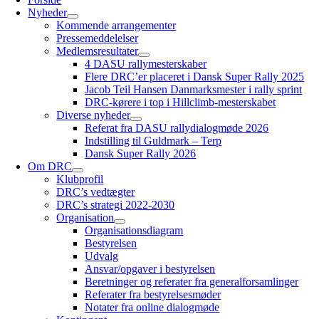
Nyheder
Kommende arrangementer
Pressemeddelelser
Medlemsresultater
4 DASU rallymesterskaber
Flere DRC’er placeret i Dansk Super Rally 2025
Jacob Teil Hansen Danmarksmester i rally sprint
DRC-kørere i top i Hillclimb-mesterskabet
Diverse nyheder
Referat fra DASU rallydialogmøde 2026
Indstilling til Guldmark – Terp
Dansk Super Rally 2026
Om DRC
Klubprofil
DRC’s vedtægter
DRC’s strategi 2022-2030
Organisation
Organisationsdiagram
Bestyrelsen
Udvalg
Ansvar/opgaver i bestyrelsen
Beretninger og referater fra generalforsamlinger
Referater fra bestyrelsesmøder
Notater fra online dialogmøde