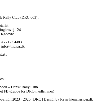
k Rally Club (DRC 003) :
tariat
ringbrovej 124
 Rødovre
 +45 2173 4483
: info@mulpa.dk
ttet :
FIA
– Federation Internationale de l’Automobile
DIF
– Danmarks Idrætsforbund
DASU
– Dansk Automobil Sports Union
os :
book – Dansk Rally Club
ket FB-gruppe for DRC-medlemmer)
pyright 2023 - 2026 | DRC | Design by Ravn-hjemmesider.dk