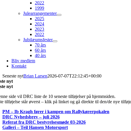
2022
1999
Julearrangementer
2025
2024
2023
2022
Jubilæumsfester
70 års
60 års
40 års
Bliv medlem
Kontakt
Seneste nyt
Brian Larsen
2026-07-07T22:12:45+00:00
ste nyt
ste nyt
nne side vil DRC liste de 10 seneste tilføjelser på hjemmsiden.
e tilføjelse står øverst – klik på linket og gå direkte til den/de nye tilføj
PM – Ib Kragh fører i kampen om Rallykørerpokalen
DRC Nyhedsbrev – juli 2026
Referat fra DRC bestyrelsesmøde 03-2026
Galleri – Teil Hansen Motorsport