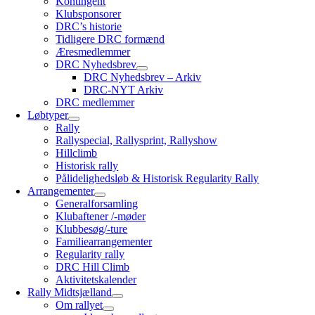
Kontingent
Klubsponsorer
DRC’s historie
Tidligere DRC formænd
Æresmedlemmer
DRC Nyhedsbrev
DRC Nyhedsbrev – Arkiv
DRC-NYT Arkiv
DRC medlemmer
Løbtyper
Rally
Rallyspecial, Rallysprint, Rallyshow
Hillclimb
Historisk rally
Pålidelighedsløb & Historisk Regularity Rally
Arrangementer
Generalforsamling
Klubaftener /-møder
Klubbesøg/-ture
Familiearrangementer
Regularity rally
DRC Hill Climb
Aktivitetskalender
Rally Midtsjælland
Om rallyet