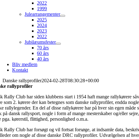
2022
1999
Julearrangementer
2025
2024
2023
2022
Jubilæumsfester
70 års
60 års
40 års
Bliv medlem
Kontakt
Danske rallyprofiler
2024-02-28T08:30:28+00:00
ke rallyprofiler
 Rally Club har siden klubbens start i 1954 haft mange rallykørere såv
re som 2. kørere der kan betegnes som danske rallyprofiler, endda nogl
e rallylegender. En del af disse rallykørere har på hver sin egen måde s
k på dansk rallysport, nogle i form af mange mesterskaber og/eller sejre
 pga. kørerstil, flittighed, personlighed o.m.a.
 Rally Club har forsøgt og vil fortsat forsøge, at indsamle data, beskri
illeder om nogle af disse danske DRC rallyprofiler. Udvælgelsen af hv