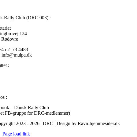
k Rally Club (DRC 003) :
tariat
ringbrovej 124
 Rødovre
 +45 2173 4483
: info@mulpa.dk
ttet :
FIA
– Federation Internationale de l’Automobile
DIF
– Danmarks Idrætsforbund
DASU
– Dansk Automobil Sports Union
os :
book – Dansk Rally Club
ket FB-gruppe for DRC-medlemmer)
pyright 2023 - 2026 | DRC | Design by Ravn-hjemmesider.dk
Page load link