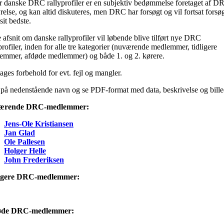
er danske DRC rallyprofiler er en subjektiv bedømmelse foretaget af D
relse, og kan altid diskuteres, men DRC har forsøgt og vil fortsat forsø
sit bedste.
 afsnit om danske rallyprofiler vil løbende blive tilført nye DRC
profiler, inden for alle tre kategorier (nuværende medlemmer, tidligere
emmer, afdøde medlemmer) og både 1. og 2. kørere.
ages forbehold for evt. fejl og mangler.
på nedenstående navn og se PDF-format med data, beskrivelse og bille
ærende DRC-medlemmer:
Jens-Ole Kristiansen
Jan Glad
Ole Pallesen
Holger Helle
John Frederiksen
igere DRC-medlemmer:
øde DRC-medlemmer: