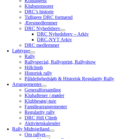
Kontingent
Klubsponsorer
DRC’s historie
Tidligere DRC formænd
Æresmedlemmer
DRC Nyhedsbrev
DRC Nyhedsbrev – Arkiv
DRC-NYT Arkiv
DRC medlemmer
Løbtyper
Rally
Rallyspecial, Rallysprint, Rallyshow
Hillclimb
Historisk rally
Pålidelighedsløb & Historisk Regularity Rally
Arrangementer
Generalforsamling
Klubaftener /-møder
Klubbesøg/-ture
Familiearrangementer
Regularity rally
DRC Hill Climb
Aktivitetskalender
Rally Midtsjælland
Om rallyet