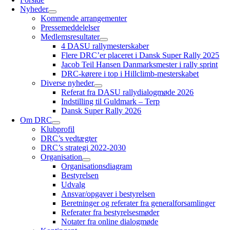
Nyheder
Kommende arrangementer
Pressemeddelelser
Medlemsresultater
4 DASU rallymesterskaber
Flere DRC’er placeret i Dansk Super Rally 2025
Jacob Teil Hansen Danmarksmester i rally sprint
DRC-kørere i top i Hillclimb-mesterskabet
Diverse nyheder
Referat fra DASU rallydialogmøde 2026
Indstilling til Guldmark – Terp
Dansk Super Rally 2026
Om DRC
Klubprofil
DRC’s vedtægter
DRC’s strategi 2022-2030
Organisation
Organisationsdiagram
Bestyrelsen
Udvalg
Ansvar/opgaver i bestyrelsen
Beretninger og referater fra generalforsamlinger
Referater fra bestyrelsesmøder
Notater fra online dialogmøde