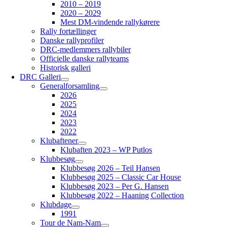
2010 – 2019
2020 – 2029
Mest DM-vindende rallykørere
Rally fortællinger
Danske rallyprofiler
DRC-medlemmers rallybiler
Officielle danske rallyteams
Historisk galleri
DRC Galleri
Generalforsamling
2026
2025
2024
2023
2022
Klubaftener
Klubaften 2023 – WP Putlos
Klubbesøg
Klubbesøg 2026 – Teil Hansen
Klubbesøg 2025 – Classic Car House
Klubbesøg 2023 – Per G. Hansen
Klubbesøg 2022 – Haaning Collection
Klubdage
1991
Tour de Nam-Nam