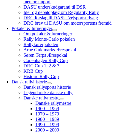
mentorsupport
DASU underskudgaranti til DSR
Ide- og debatoplæg om Regularity Rally
DRC forslag til DASU Vejsportsudvalg
DRC brev til DASU om motorsportens fremtid
Pokaler & turneringer
Om pokaler & turneringer
Rally Monte-Carlo pokalen
Rallykørerpokalen
Arne Guldmarks Ærespokal
Søren Terps Ærespokal
Copenhagen Rally Cup
DRC Cup 1, 2 & 3
KRB Cup
Historic Rally Cup
Dansk rallyhistorie
Dansk rallysports historie
Legendariske danske rally
Danske rallymestre
Danske rallymestre
1960 – 1969
1970 – 1979
1980 – 1989
1990 – 1999
2000 – 2009