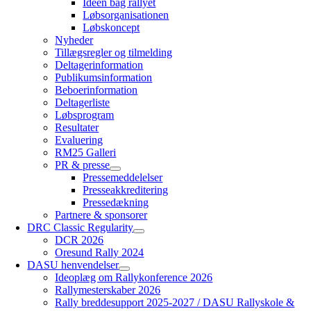
Ideen bag rallyet
Løbsorganisationen
Løbskoncept
Nyheder
Tillægsregler og tilmelding
Deltagerinformation
Publikumsinformation
Beboerinformation
Deltagerliste
Løbsprogram
Resultater
Evaluering
RM25 Galleri
PR & presse
Pressemeddelelser
Presseakkreditering
Pressedækning
Partnere & sponsorer
DRC Classic Regularity
DCR 2026
Oresund Rally 2024
DASU henvendelser
Ideoplæg om Rallykonference 2026
Rallymesterskaber 2026
Rally breddesupport 2025-2027 / DASU Rallyskole &