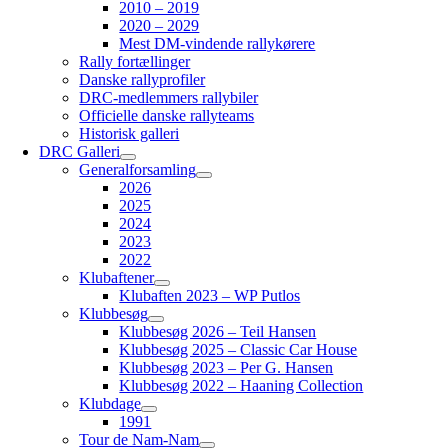
2010 – 2019
2020 – 2029
Mest DM-vindende rallykørere
Rally fortællinger
Danske rallyprofiler
DRC-medlemmers rallybiler
Officielle danske rallyteams
Historisk galleri
DRC Galleri
Generalforsamling
2026
2025
2024
2023
2022
Klubaftener
Klubaften 2023 – WP Putlos
Klubbesøg
Klubbesøg 2026 – Teil Hansen
Klubbesøg 2025 – Classic Car House
Klubbesøg 2023 – Per G. Hansen
Klubbesøg 2022 – Haaning Collection
Klubdage
1991
Tour de Nam-Nam