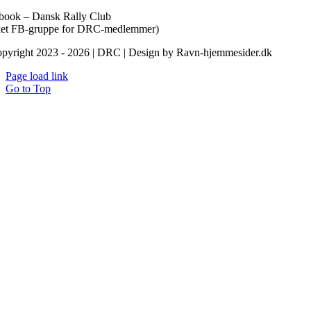
book – Dansk Rally Club
ket FB-gruppe for DRC-medlemmer)
pyright 2023 - 2026 | DRC | Design by Ravn-hjemmesider.dk
Page load link
Go to Top