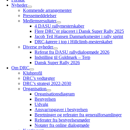
Nyheder
Kommende arrangementer
Pressemeddelelser
Medlemsresultater
4 DASU rallymesterskaber
Flere DRC’er placeret i Dansk Super Rally 2025
Jacob Teil Hansen Danmarksmester i rally sprint
DRC-kørere i top i Hillclimb-mesterskabet
Diverse nyheder
Referat fra DASU rallydialogmøde 2026
Indstilling til Guldmark – Terp
Dansk Super Rally 2026
Om DRC
Klubprofil
DRC’s vedtægter
DRC’s strategi 2022-2030
Organisation
Organisationsdiagram
Bestyrelsen
Udvalg
Ansvar/opgaver i bestyrelsen
Beretninger og referater fra generalforsamlinger
Referater fra bestyrelsesmøder
Notater fra online dialogmøde