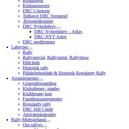
Kontingent
Klubsponsorer
DRC’s historie
Tidligere DRC formænd
Æresmedlemmer
DRC Nyhedsbrev
DRC Nyhedsbrev – Arkiv
DRC-NYT Arkiv
DRC medlemmer
Løbtyper
Rally
Rallyspecial, Rallysprint, Rallyshow
Hillclimb
Historisk rally
Pålidelighedsløb & Historisk Regularity Rally
Arrangementer
Generalforsamling
Klubaftener /-møder
Klubbesøg/-ture
Familiearrangementer
Regularity rally
DRC Hill Climb
Aktivitetskalender
Rally Midtsjælland
Om rallyet