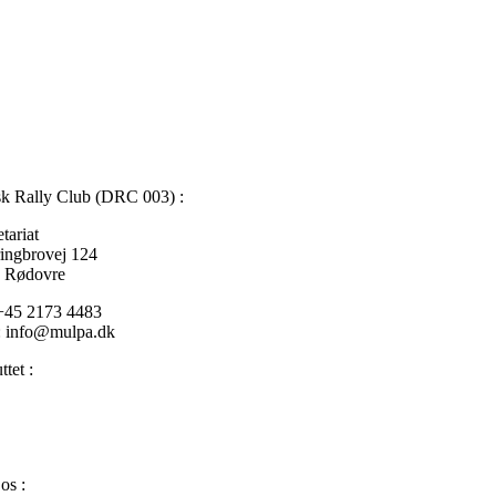
k Rally Club (DRC 003) :
tariat
ringbrovej 124
 Rødovre
 +45 2173 4483
: info@mulpa.dk
ttet :
FIA
– Federation Internationale de l’Automobile
DIF
– Danmarks Idrætsforbund
DASU
– Dansk Automobil Sports Union
os :