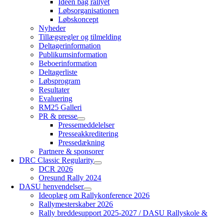
Ideen bag rallyet
Løbsorganisationen
Løbskoncept
Nyheder
Tillægsregler og tilmelding
Deltagerinformation
Publikumsinformation
Beboerinformation
Deltagerliste
Løbsprogram
Resultater
Evaluering
RM25 Galleri
PR & presse
Pressemeddelelser
Presseakkreditering
Pressedækning
Partnere & sponsorer
DRC Classic Regularity
DCR 2026
Oresund Rally 2024
DASU henvendelser
Ideoplæg om Rallykonference 2026
Rallymesterskaber 2026
Rally breddesupport 2025-2027 / DASU Rallyskole &