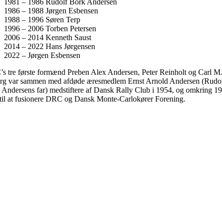
1981 – 1986 Rudolf Bork Andersen
1986 – 1988 Jørgen Esbensen
1988 – 1996 Søren Terp
1996 – 2006 Torben Petersen
2006 – 2014 Kenneth Saust
2014 – 2022 Hans Jørgensen
2022 – Jørgen Esbensen
s tre første formænd Preben Alex Andersen, Peter Reinholt og Carl M
rg var sammen med afdøde æresmedlem Ernst Arnold Andersen (Rudo
 Andersens far) medstiftere af Dansk Rally Club i 1954, og omkring 1
til at fusionere DRC og Dansk Monte-Carlokører Forening.