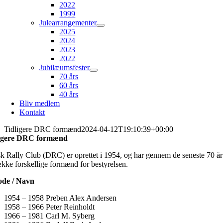
2022
1999
Julearrangementer
2025
2024
2023
2022
Jubilæumsfester
70 års
60 års
40 års
Bliv medlem
Kontakt
Tidligere DRC formænd
2024-04-12T19:10:39+00:00
igere DRC formænd
k Rally Club (DRC) er oprettet i 1954, og har gennem de seneste 70 år
ække forskellige formænd for bestyrelsen.
ode / Navn
1954 – 1958 Preben Alex Andersen
1958 – 1966 Peter Reinholdt
1966 – 1981 Carl M. Syberg