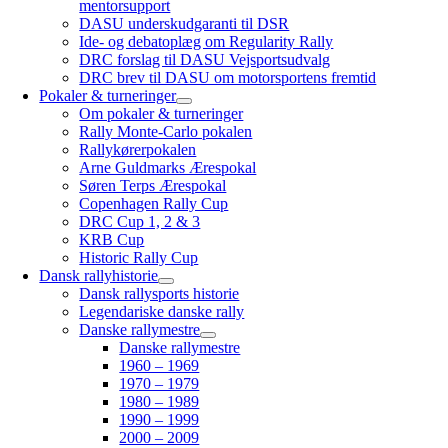
mentorsupport
DASU underskudgaranti til DSR
Ide- og debatoplæg om Regularity Rally
DRC forslag til DASU Vejsportsudvalg
DRC brev til DASU om motorsportens fremtid
Pokaler & turneringer
Om pokaler & turneringer
Rally Monte-Carlo pokalen
Rallykørerpokalen
Arne Guldmarks Ærespokal
Søren Terps Ærespokal
Copenhagen Rally Cup
DRC Cup 1, 2 & 3
KRB Cup
Historic Rally Cup
Dansk rallyhistorie
Dansk rallysports historie
Legendariske danske rally
Danske rallymestre
Danske rallymestre
1960 – 1969
1970 – 1979
1980 – 1989
1990 – 1999
2000 – 2009