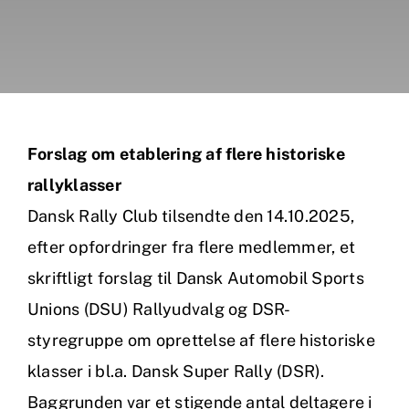
Arrangementer
Rally Midtsjælland
DRC Classic Regularity
Forslag om etablering af flere historiske
DASU henvendelser
rallyklasser
Pokaler & turneringer
Dansk Rally Club tilsendte den 14.10.2025,
efter opfordringer fra flere medlemmer, et
Dansk rallyhistorie
skriftligt forslag til Dansk Automobil Sports
Unions (DSU) Rallyudvalg og DSR-
DRC Galleri
styregruppe om oprettelse af flere historiske
Bliv medlem
klasser i bl.a. Dansk Super Rally (DSR).
Baggrunden var et stigende antal deltagere i